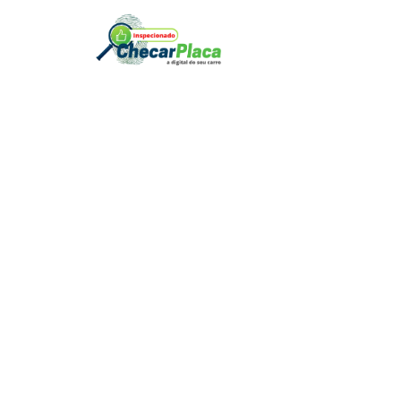
Entrar
Nome de usuário ou e-mail
*
Senha
*
Lembre-me
Acessar
Perdeu sua senha?